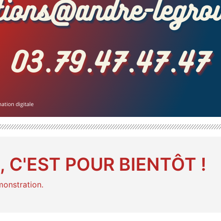
 C'EST POUR BIENTÔT !
monstration.