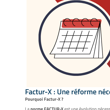
Factur-X : Une réforme néce
Pourquoi
Factur-X ?
La
norme FACTUR-X
est une évolution nécess