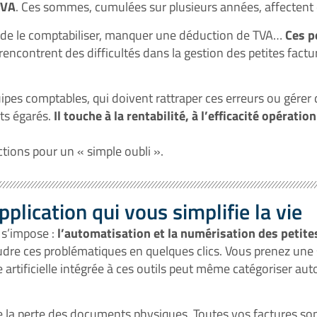
TVA
. Ces sommes, cumulées sur plusieurs années, affectent di
er de le comptabiliser, manquer une déduction de TVA…
Ces p
ncontrent des difficultés dans la gestion des petites factu
uipes comptables, qui doivent rattraper ces erreurs ou gérer 
ts égarés.
Il touche à la rentabilité, à l’efficacité opératio
ctions pour un « simple oubli ».
plication qui vous simplifie la vie
 s’impose :
l’automatisation et la numérisation des petite
dre ces problématiques en quelques clics. Vous prenez une 
nce artificielle intégrée à ces outils peut même catégoriser 
e la perte des documents physiques. Toutes vos factures son