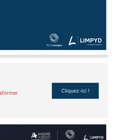
Cliquez-ici !
nsformer