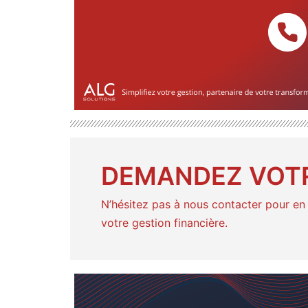
DEMANDEZ VOT
N’hésitez pas à nous contacter pour en 
votre gestion financière.