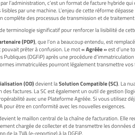
par l’administration, c’est un format de facture hybride qui
 lisibles par une machine. L’enjeu de cette réforme dépasse
tion complète des processus de transmission et de traitement
rminologie significatif pour renforcer la lisibilité de cett
artenaire (PDP)
, que l’on a beaucoup entendu, est remplac
et pouvait prêter à confusion. Le mot
« Agréée »
est d’une to
ces Publiques (DGFiP) après une procédure d’immatriculation 
teformes immatriculées pourront légalement transmettre vos 
alisation (OD)
devient la
Solution Compatible (SC)
. La nu
on des factures. La SC est également un outil de gestion (logi
ropérabilité avec une Plateforme Agréée. Si vous utilisez déj
A pour être en conformité avec les nouvelles exigences.
vient le maillon central de la chaîne de facturation. Elle re
alement chargée de collecter et de transmettre les données d
mp de la TVA (e-reporting) à la DGFiP.