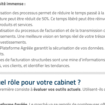
nité immense :
lisation des processus permet de réduire le temps passé à la
ure peut être réduit de 50%. Ce temps libéré peut être réinv
roduits et services.
isation du processus de facturation et de la transmission d
issements. Une meilleure vision en temps réel de votre trés
investissements.
lateforme Agréée garantit la sécurisation de vos données. 
ts.
s de facturation structurées sont une mine d’informations 
 vos clients, et identifier les tendances.
l rôle pour votre cabinet ?
 première consiste à
évaluer vos outils actuels
. Utilisent-il
ateforme Agréée
. Le marché va se remplir de nombreuses off